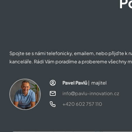
P
Spojte se s námi telefonicky, emailem, nebo přijďte k
kanceláře. Rádi Vám poradíme a probereme všechny m
Pavel Pavlů
| majitel
info
pavlu-innovation.cz
+420 602 757 110