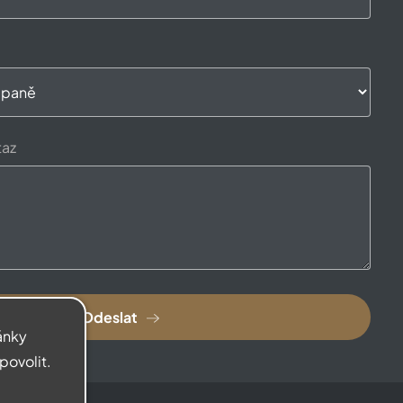
taz
Odeslat
ránky
povolit.