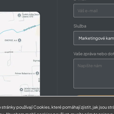
Služba
Vaše zpráva nebo do
 stránky používají Cookies, které pomáhají zjistit, jak jsou st