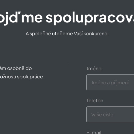
ojďme spolupracov
A společně utečeme Vaší konkurenci
 nám osobně do
Jméno
ožnosti spolupráce.
Telefon
E-mail