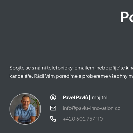
P
Spojte se s námi telefonicky, emailem, nebo přijďte k
kanceláře. Rádi Vám poradíme a probereme všechny m
Pavel Pavlů
| majitel
info
pavlu-innovation.cz
+420 602 757 110