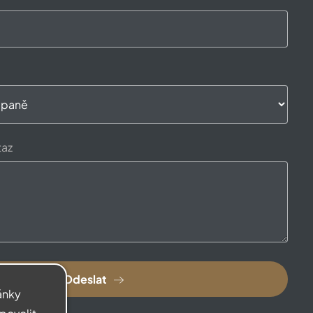
taz
Odeslat
ránky