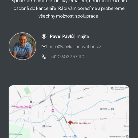
Spojte se s námi telefonicky, emailem, nebo přijďte k nám
osobně do kanceláře. Rádi Vám poradíme a probereme
všechny možnosti spolupráce.
Pavel Pavlů
| majitel
info
pavlu-innovation.cz
+420 602 757 110