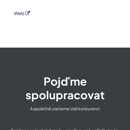
Web
Pojďme
spolupracovat
A společně utečeme Vaší konkurenci