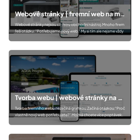
Webové stránky | firemní web na míru
Webové stránky nejsou cíl. Jsou obchodní nástroj.Mnoho firem
řeší otázku: "Potřebujeme nový web." My si tím ale nejsme vždy
jistí.
Tvorba webu | webové stránky na míru
Tvorba firemního webu nezačíná grafikou.Začíná otázkou:"Proč
vlastně nový web potřebujete?" Možná chcete více poptávek.