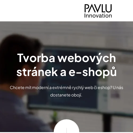
Tvorba webových
stránek a e-shopů
Chcete mít moderní a extrémně rychlý web či eshop? U nás
dostanete obojí.