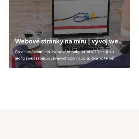
Webové stránky na míru | vývoj webu
Co vlastně znamená „webové stránky na míru“?Dnes je to
jedno z nejčastěji používaných slov v oboru. Říká ho téměř
každé