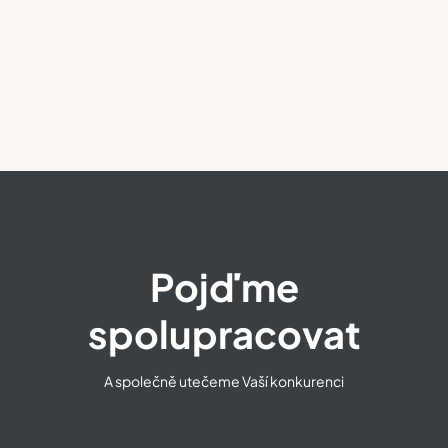
Pojďme
spolupracovat
A společně utečeme Vaší konkurenci